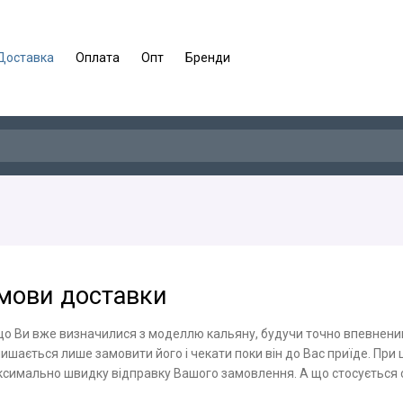
Доставка
Оплата
Опт
Бренди
мови доставки
о Ви вже визначилися з моделлю кальяну, будучи точно впевненим в
ишається лише замовити його і чекати поки він до Вас приїде. При 
симально швидку відправку Вашого замовлення. А що стосується сп