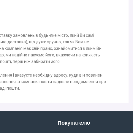
авку замовлень в будь-яке місто, який Ви самі
ка доставка), що дуже зручно, так як Вам не
на компанія має свій прайс, ознайомитися з яким Ви
ар, ми надійно пакуємо його, вказуючи на крихкість
пошті, перш ніж забирати його.
ення і вказуєте необхідну адресу, куди він повинен
овлення, а компанія пошти надішле повідомлення про
ладі пошти.
Покупателю