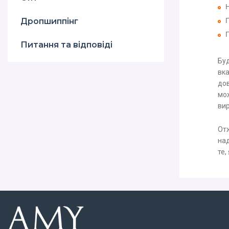
Дропшиппінг
П
Питання та відповіді
Буд
вка
дов
мож
вир
Отж
над
те,