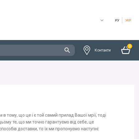
РУ
УКР
0
Контакти
 тому, що це і є той самий прилад Вашої мрії, тоді
цьому те, що ми точно гарантуємо від себе, це
особів доставки, то їх ми пропонуємо наступні: