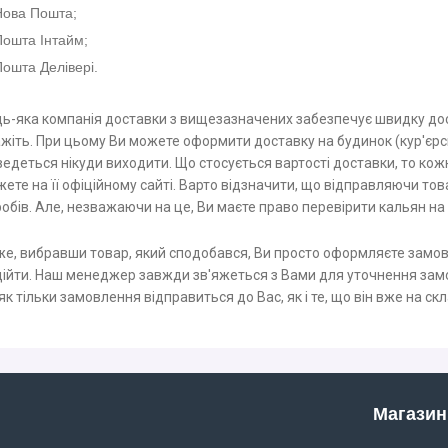
Нова Пошта;
Пошта Інтайм;
ошта Делівері.
ь-яка компанія доставки з вищезазначених забезпечує швидку дост
жіть. При цьому Ви можете оформити доставку на будинок (кур'єрсь
едеться нікуди виходити. Що стосується вартості доставки, то кож
ете на її офіційному сайті. Варто відзначити, що відправляючи тов
обів. Але, незважаючи на це, Ви маєте право перевірити кальян на 
е, вибравши товар, який сподобався, Ви просто оформляєте замовл
ійти. Наш менеджер завжди зв'яжеться з Вами для уточнення зам
 як тільки замовлення відправиться до Вас, як і те, що він вже на ск
Магазин