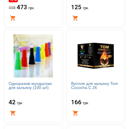
473
125
498
грн.
грн.
Купити
Купити
Одноразові мундштуки
Вугілля для кальяну Tom
для кальяну (100 шт)
Cococha C 26
42
166
грн.
грн.
Купити
Купити