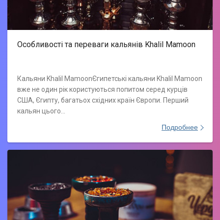
Особливості та переваги кальянів Khalil Mamoon
Кальяни Khalil MamoonЄгипетські кальяни Khalil Mamoon
вже не один рік користуються попитом серед курців
США, Єгипту, багатьох східних країн Європи. Перший
кальян цього…
Подробнее