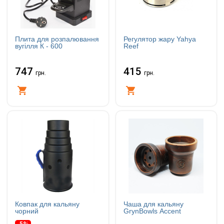
Плита для розпалювання
Регулятор жару Yahya
вугілля К - 600
Reef
747
415
грн.
грн.
Купити
Купити
Ковпак для кальяну
Чаша для кальяну
чорний
GrynBowls Accent
-5%