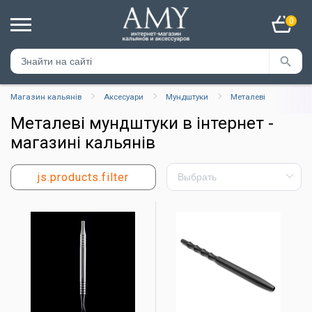
0
Магазин кальянів
Аксесуари
Мундштуки
Металеві
Металеві мундштуки в інтернет -
магазині кальянів
js.products.filter