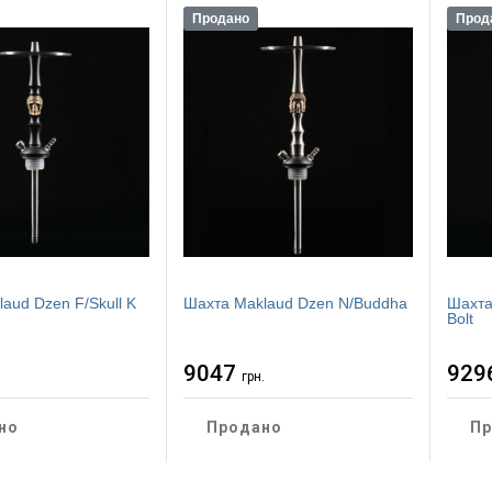
Продано
Прод
aud Dzen F/Skull K
Шахта Maklaud Dzen N/Buddha
Шахта
Bolt
9047
929
.
грн.
но
Продано
Пр