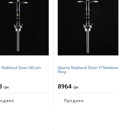
 Maklaud Dzen N/Lion
Шахта Maklaud Dzen F/Skeleton
Ring
8
8964
грн.
грн.
одано
Продано