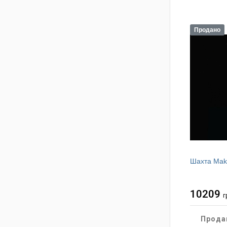
Продано
Шахта Mak
10209
г
Прода