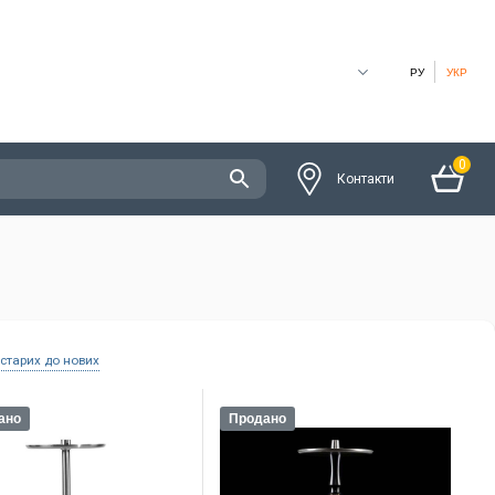
РУ
УКР
0
Контакти
 старих до нових
ано
Продано