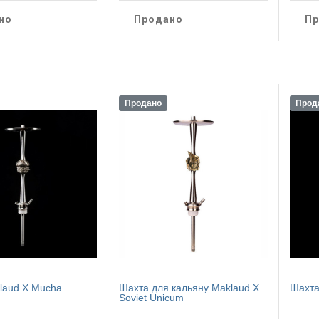
но
Продано
Пр
Продано
Прод
laud X Mucha
Шахта для кальяну Maklaud X
Шахта
Soviet Unicum