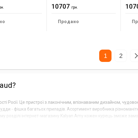
10707
107
рн.
грн.
но
Продано
Пр
1
2
laud?
сті Росії. Це пристрої з лаконічним, впізнаваним дизайном, чудов
 Будди - фішка багатьох приладів. Асортимент виробника різномані
ьому розділі інтернет-магазину Kalyan Amy кожен курець зможе замо
бренду можуть собі дозволити курці зі середніми і вище середньо