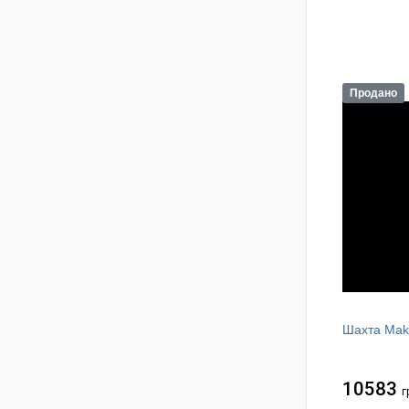
Продано
Шахта Makl
10583
г