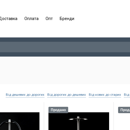
Доставка
Оплата
Опт
Бренди
Від дешевих до дорогих
Від дорогих до дешевих
Від нових до старих
Від
Продано
Прод