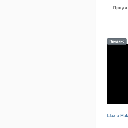
Прода
Продано
Шахта Mak