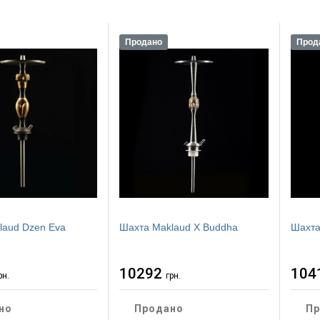
Продано
Прод
laud Dzen Eva
Шахта Maklaud X Buddha
Шахта
10292
104
рн.
грн.
но
Продано
Пр