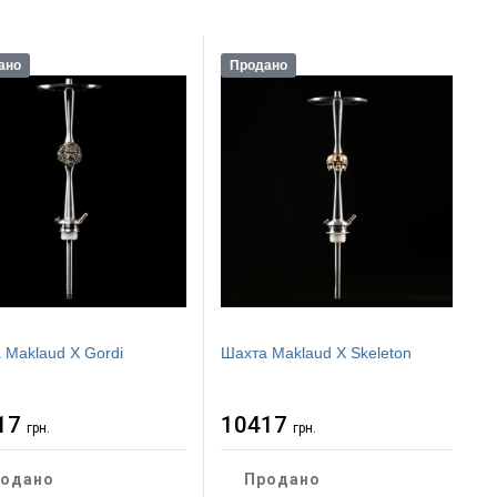
ано
Продано
 Maklaud X Gordi
Шахта Maklaud X Skeleton
17
10417
грн.
грн.
одано
Продано