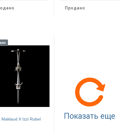
одано
Продано
ано
Показать еще
 Maklaud X Izzi Rubel