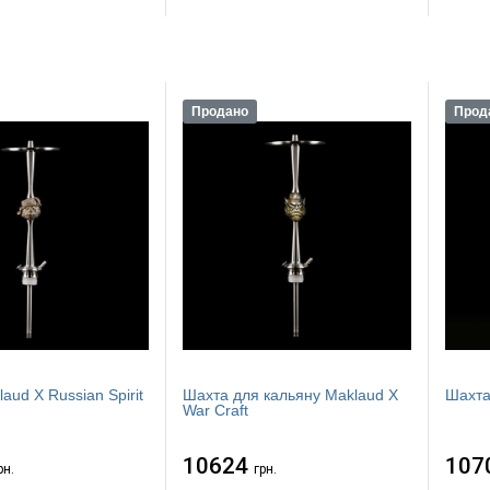
Продано
Прод
aud X Russian Spirit
Шахта для кальяну Maklaud X
Шахта
War Craft
10624
107
рн.
грн.