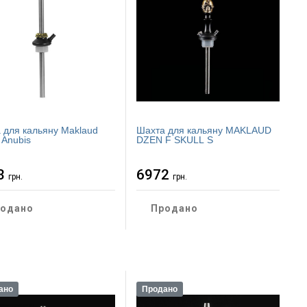
 для кальяну Maklaud
Шахта для кальяну MAKLAUD
f Anubis
DZEN F SKULL S
3
6972
грн.
грн.
одано
Продано
ано
Продано