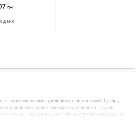
07
грн.
одано
ою тягою і прекрасними курильними властивостями. Декор у
тний і приваблює людей з різними уподобаннями. Тому ви
вити стильну і практичну шахту Maklaud оптом чи вроздріб за
го доходами. Прилад стане ідеальним вибором для використання в