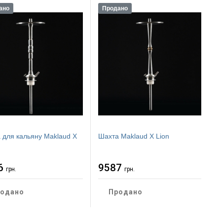
ано
Продано
 для кальяну Maklaud X
Шахта Maklaud X Lion
6
9587
грн.
грн.
одано
Продано