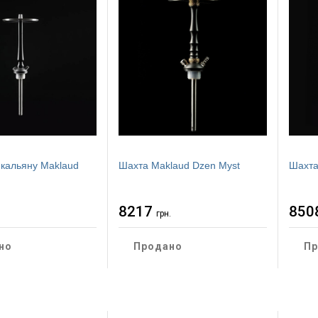
 кальяну Maklaud
Шахта Maklaud Dzen Myst
Шахта
8217
850
.
грн.
но
Продано
Пр