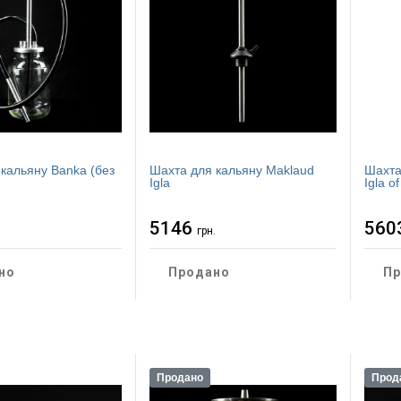
кальяну Banka (без
Шахта для кальяну Maklaud
Шахта
Igla
Igla o
5146
560
.
грн.
но
Продано
Пр
Продано
Прод