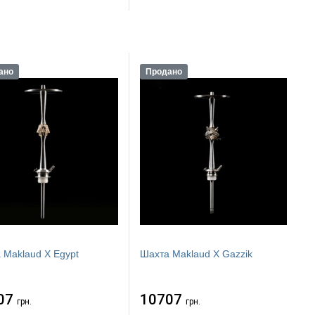
ано
Продано
 Maklaud X Egypt
Шахта Maklaud X Gazzik
07
10707
грн.
грн.