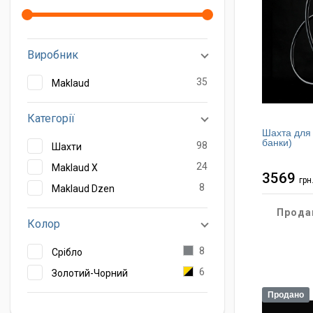
Виробник
35
Maklaud
Категорії
Шахта для 
банки)
98
Шахти
24
Maklaud X
3569
грн
8
Maklaud Dzen
Прода
Колор
8
Срібло
6
Золотий-Чорний
Продано