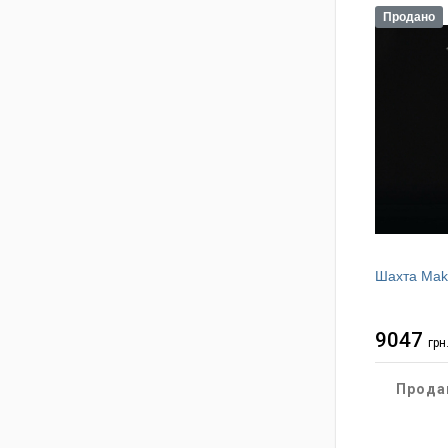
Продано
Шахта Makl
9047
грн
Прода