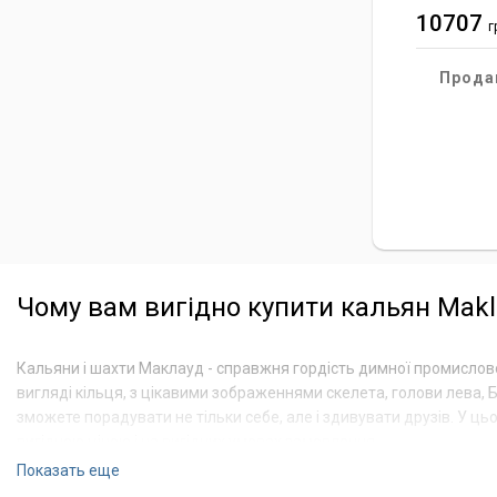
10707
г
Прода
Чому вам вигідно купити кальян Mak
Кальяни і шахти Маклауд - справжня гордість димної промислово
вигляді кільця, з цікавими зображеннями скелета, голови лева,
зможете порадувати не тільки себе, але і здивувати друзів. У ц
вигідною ціною і на вигідних умовах замовлення.
Показать еще
Ціна кальянів і шахт Maklaud цілком оптимальна, тому прилади 